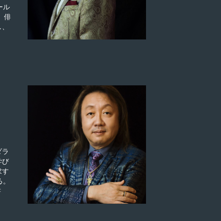
ール
 俳
し、
ダラ
学び
求す
る。
書