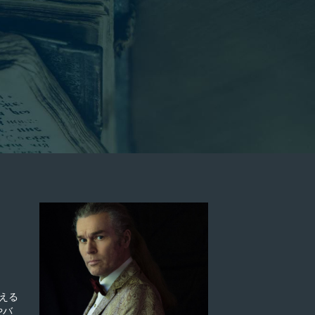
える
やバ