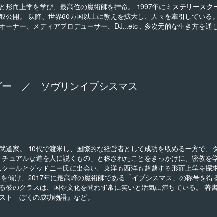
形而上学を学び、最高位の魔術師を拝命。 1997年にミステリースク
公開。 以降、世界60カ国以上に教えを拡大し、人々を牽引している。
ーナー、メディアプロデューサー、DJ...etc．多次元的な生き方を通
ダー ／ ソヴリンイプシスマス
武道家。 10代で渡米し、国際的な経営者として成功を収める一方で、
ピリチュアルな道を人に説くもの」と称されたことをきっかけに、密教を
ースクールとグッドニー氏に出会い、東洋も西洋も超越する形而上学を探
を傾け、2017年に最高峰の魔術師である「イプシスマス」の称号を得
る彼のクラスは、国や文化を問わず常に笑いと活気に満ちている。 著
スト ぼくの成功物語』など。