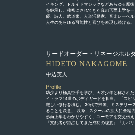
イキング、ドルイドマジックなどあらゆる魔術と
を継承し、秘密にされてきた真の形而上学を一般
優、詩人、武道家、人道活動家、音楽レーベルオ
人生のあらゆる可能性と喜びを表現し続ける。
サードオーダー・リネージホル
HIDETO NAKAGOME
中込英人
Profile
幼少より極真空手を学び、天才少年と称された
イ・ラマ14世のボディガードを担当。 「ス
厳しい修行を積む。 30代で帰国、ミステリ
ることを決意。 以降、スクールの拡大に全精力
形而上学をわかりやすく、ユーモアを交え伝え
『支配者が独占してきた成功の秘笈』『カバリ