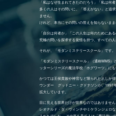
「私はなぜ生まれてきたのだろう」「私は何者
多くの人はその問いに、「答えがない」と追求
ません。
けれど、本当にその問いの答えを知らないまま
「自分は何者か」「この人生は何のためにある
究極の問いを探求する覚悟を持つ、すべての人
それが、「モダンミステリースクール」です。
「モダンミステリースクール」（通称MMS）
ッターシリーズの魔法学校「ホグワーツ」にも
かつては王侯貴族や神官など限られた人しか得
ウンダー グッドニー・グドナソンが、199
拡大しています。
目に見える世界だけが世界なのではありません
レオナルド・ダ・ヴィンチやミケランジェロな
人たちでした。 その姿を見て人は「魔法使い