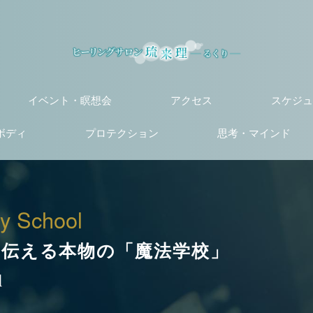
イベント・瞑想会
アクセス
スケジュ
ボディ
プロテクション
思考・マインド
y School
を伝える本物の「魔法学校」
l