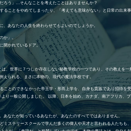
だろう」…そんなことを考えたことはありませんか？
することをやめてしまったり、「考えても意味がない」と日常の出来
に、あなたの人生を終わらせてもよいのでしょうか。
のか」。
に開かれているドア。
とは、世界に７つしか存在しない秘教学校の一つであり、その教えを一
例えられる、まさに本物の、現代の魔法学校です。
ることのできなかった帝王学・形而上学を、自身も貴族であり招待を
7年より一般公開しました。 以降、日本を始め、カナダ、南アフリカ、
。あなたが知っているあなたが、あなたのすべてではありません。
どミステリースクールで学んだ多くの偉人や天才と言われる人たちも
のようだ」「奇跡だ」と称賛していたのです。本物の魔法とは、自分を