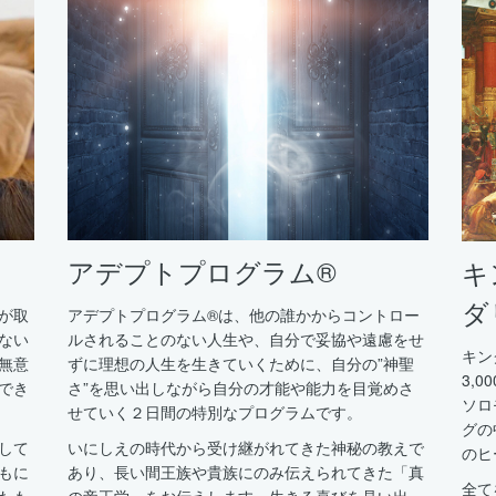
アデプトプログラム®
キ
ダ
が取
アデプトプログラム®は、他の誰かからコントロー
ない
ルされることのない人生や、自分で妥協や遠慮をせ
キン
無意
ずに理想の人生を生きていくために、自分の”神聖
3,
でき
さ”を思い出しながら自分の才能や能力を目覚めさ
ソロ
せていく２日間の特別なプログラムです。
グの
して
いにしえの時代から受け継がれてきた神秘の教えで
のヒ
もに
あり、長い間王族や貴族にのみ伝えられてきた「真
全て
たも
の帝王学」をお伝えします。生きる喜びを見い出