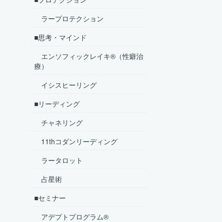
ラープロテクション
■思考・マインド
エンソフィックレイキ®（性癖治
療）
イシスヒーリング
■リーディング
チャネリング
11thコダンリーディング
ラータロット
占星術
■セミナー
アデプトプログラム®