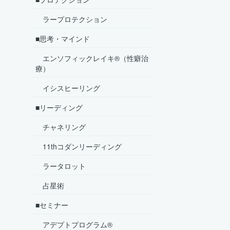
ラープロテクション
■思考・マインド
エンソフィックレイキ®（性癖治
療）
イシスヒーリング
■リーディング
チャネリング
11thコダンリーディング
ラータロット
占星術
■セミナー
アデプトプログラム®