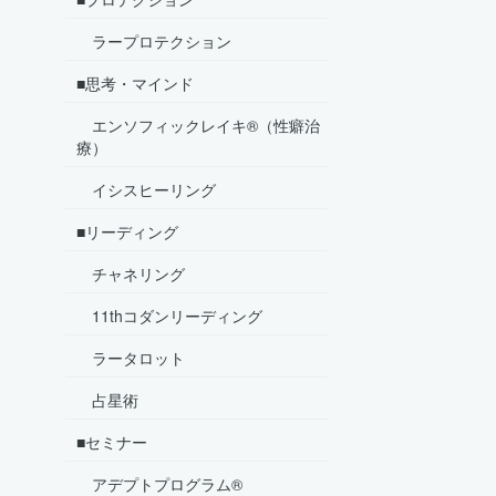
ラープロテクション
■思考・マインド
エンソフィックレイキ®（性癖治
療）
イシスヒーリング
■リーディング
チャネリング
11thコダンリーディング
ラータロット
占星術
■セミナー
アデプトプログラム®