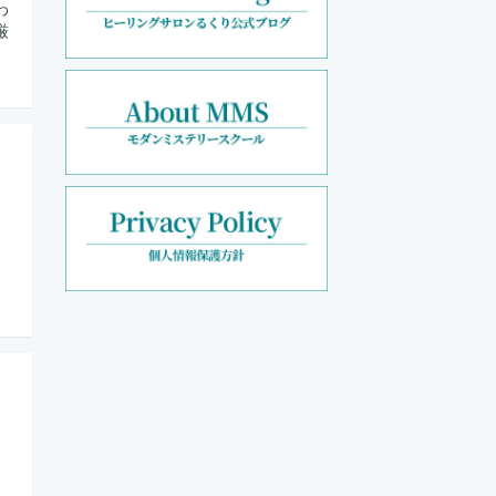
わ
厳
、