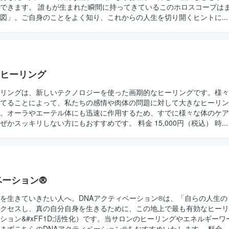
できます。 誰もが生まれた瞬間に持ってきているこのホロスコープは
図」。ご自身のことをよく知り、これからの人生を切り開くヒントに...
ヒーリング
リングは、新しいテクノロジーを使った画期的なヒーリングです。様々
てることによって、私たちの感情や肉体の問題に対して大きなヒーリン
。オーラやエーテル体にも迅速に作用するため、すでに様々な体のケア
かスッキリしない方にもおすすめです。 料金 15,000円（税込） 時...
ベーション®
を生きていきたい人へ。DNAアクティベーション®は、「自らの人生の
クセスし、真の自分自身を生きるために、この地上で最も有効なヒーリ
ション&#xFF1D;活性化）です。当サロンのヒーリングやエネルギーワ
まずこちらのDNAアクティベーション®をおすすめいたします。 料金...