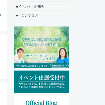
■イベント・瞑想会
肉
■サロンブログ
.
ト