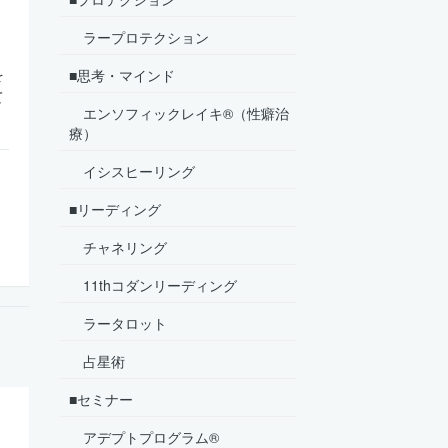
ラープロテクション
を
■思考・マインド
て
エンソフィックレイキ®（性癖治
療）
イシスヒーリング
■リーディング
チャネリング
11thコダンリーディング
ラータロット
占星術
■セミナー
アデプトプログラム®