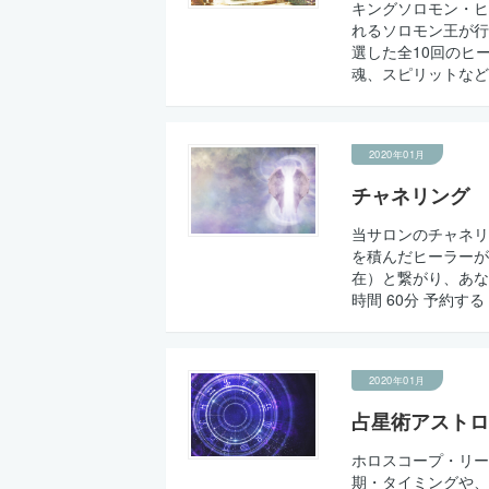
キングソロモン・ヒ
れるソロモン王が行
選した全10回のヒ
魂、スピリットなど
2020年01月
チャネリング
当サロンのチャネリ
を積んだヒーラーが
在）と繋がり、あな
時間 60分 予約す
2020年01月
占星術アストロ
ホロスコープ・リー
期・タイミングや、