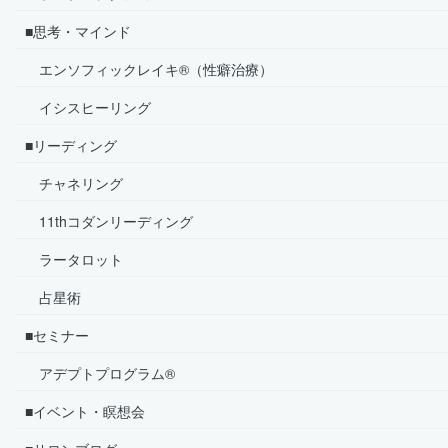
■思考・マインド
エンソフィックレイキ®（性癖治療）
イシスヒーリング
■リーディング
チャネリング
11thコダンリーディング
ラータロット
占星術
■セミナー
アデプトプログラム®
■イベント・瞑想会