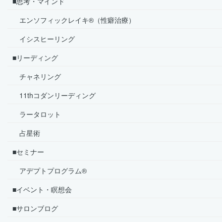
■思考・マインド
エンソフィックレイキ®（性癖治療）
イシスヒーリング
■リーディング
チャネリング
11thコダンリーディング
ラータロット
占星術
■セミナー
アデプトプログラム®
■イベント・瞑想会
■サロンブログ