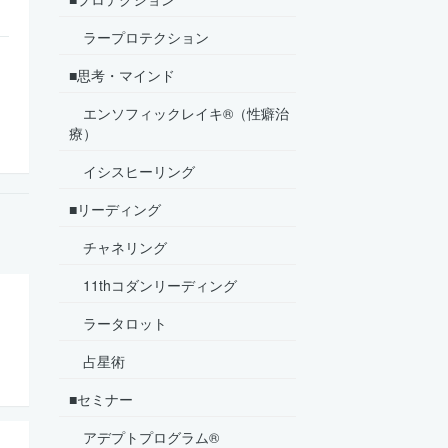
ラープロテクション
■思考・マインド
エンソフィックレイキ®（性癖治
療）
イシスヒーリング
■リーディング
チャネリング
11thコダンリーディング
ラータロット
占星術
■セミナー
アデプトプログラム®