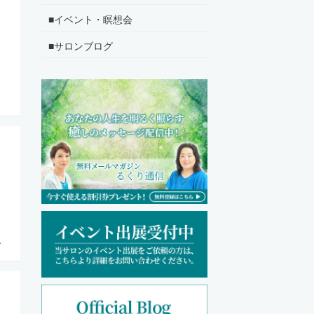
■イベント・瞑想会
■サロンブログ
、
.