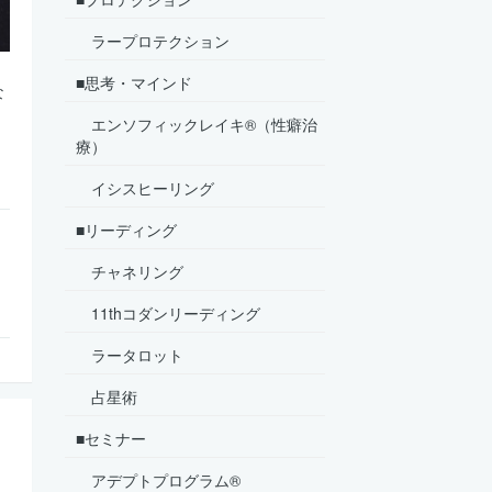
ラープロテクション
■思考・マインド
な
エンソフィックレイキ®（性癖治
療）
イシスヒーリング
■リーディング
チャネリング
11thコダンリーディング
ラータロット
占星術
■セミナー
アデプトプログラム®